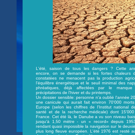
L'été, saison de tous les dangers ? Cette an
encore, on se demande si les fortes chaleurs d
constatées ne menacent pas la production agrico
l'équilibre énergétique et le seuil minimal des na
phréatiques, déjà affectées par le manque
précipitations de l'hiver et du printemps.
Un dossier sensible: personne n'a oublié l'année 2
une canicule qui aurait fait environ 70'000 mort
Europe (selon les chiffres de l'Institut national d
santé et de la recherche médicale) dont 15'000
France. Cet été là, le Danube a vu son niveau bai
jusqu'à 1,50 mètre - un « record» depuis 1953
rendant quasi impossible la navigation sur le deux
plus long fleuve européen. L'été 1976 est resté a