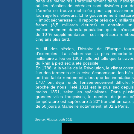
dans les mémoires. Particulièrement dans l'hexag
où les récoltes de céréales sont divisées par d
L'armée se trouve mobilisée pour approvisionner
fourrage les éleveurs. Et le gouvernement instaur
« impôt sécheresse ». Il rapporte près de 6 milliard
francs (3,5 milliards d'euros) et entraîne un 
mécontentement dans la population, qui doit s'acqui
de 10 % supplémentaires - cet impôt sera rembou
cinq ans plus tard.
Au fil des siècles, l'histoire de l'Europe fourm
d'exemples. La sécheresse la plus importante
millénaire a lieu en 1303 : elle est telle que la trave
du Rhin à pied sec a été possible!
En 1788, à la veille de la Révolution, le climat const
l'un des ferments de la crise économique: les blés
un très faible rendement alors que les inondation
1787 ont déjà rendu l'ensemencement difficile. 
proche de nous, l'été 1911 est le plus sec depui
moins 1851, selon les spécialistes. Dans plusie
grandes villes françaises, le nombre de jours o
température est supérieure à 30° franchit un cap: 
de 50 jours à Marseille notamment, et 32 à Paris.
Source: Historia, août 2011