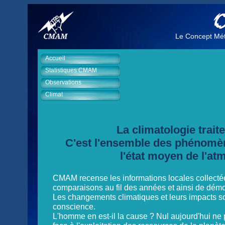
Le Concept Mét
Accueil
Statistiques CMAM
Observations
Climat
La climatologie trait
C'est l'ensemble des phénomèn
l'état moyen de l'a
CMAM recense les informations locales collectées
comparaisons au fil des années et ainsi de démon
Les changements climatiques et leurs impacts son
conscience.
L'homme en est-il la cause ? Nul aujourd'hui n