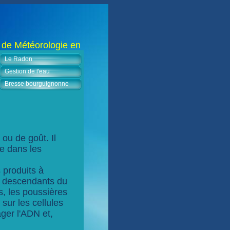
de Météorologie en Bresse bourguignonne, à Montret 714
Le Radon
Gestion de l'eau
Bresse bourguignonne
 ou de goût. Il
ve dans les
s produits à
s descendants du
s, les poussières
sur les cellules
ger l'ADN et,