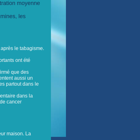
ntration moyenne
 mines, les
après le tabagisme.
rtants ont été
.
firmé que des
sentent aussi un
es partout dans le
ntaire dans la
e de cancer
leur maison. La