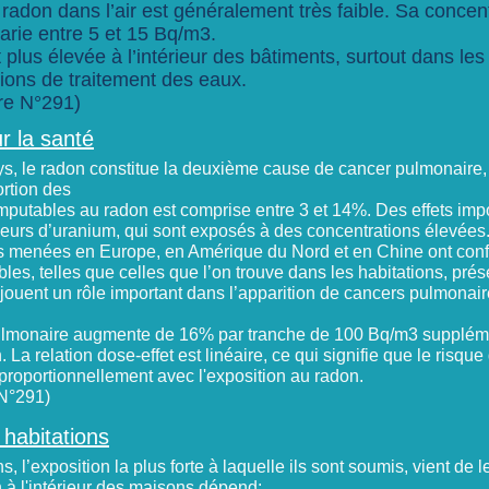
 radon dans l’air est généralement très faible. Sa conce
 varie entre 5 et 15 Bq/m3.
 plus élevée à l’intérieur des bâtiments, surtout dans les
ations de traitement des eaux.
re N°291)
r la santé
, le radon constitue la deuxième cause de cancer pulmonaire, 
ortion des
putables au radon est comprise entre 3 et 14%. Des effets impo
eurs d’uranium, qui sont exposés à des concentrations élevées
 menées en Europe, en Amérique du Nord et en Chine ont con
bles, telles que celles que l’on trouve dans les habitations, pré
 jouent un rôle important dans l’apparition de cancers pulmonair
ulmonaire augmente de 16% par tranche de 100 Bq/m3 suppléme
 La relation dose-effet est linéaire, ce qui signifie que le risqu
roportionnellement avec l'exposition au radon.
N°291)
 habitations
s, l’exposition la plus forte à laquelle ils sont soumis, vient de 
 à l'intérieur des maisons dépend: