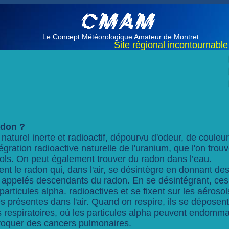
Le Concept Météorologique Amateur de Montret
Site régional incontournable 
radon ?
naturel inerte et radioactif, dépourvu d'odeur, de couleur
égration radioactive naturelle de l'uranium, que l'on trou
sols. On peut également trouver du radon dans l’eau.
ment le radon qui, dans l'air, se désintègre en donnant de
, appelés descendants du radon. En se désintégrant, ce
articules alpha. radioactives et se fixent sur les aérosol
es présentes dans l'air. Quand on respire, ils se déposent 
s respiratoires, où les particules alpha peuvent endomma
ovoquer des cancers pulmonaires.