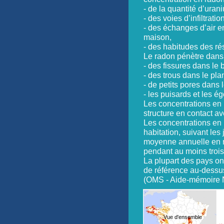
- de la quantité d’uran
- des voies d’infiltrat
- des échanges d’air en
maison,
- des habitudes des rés
Le radon pénètre dans
- des fissures dans le 
- des trous dans le pl
- de petits pores dans
- les puisards et les é
Les concentrations en 
structure en contact av
Les concentrations en 
habitation, suivant les
moyenne annuelle en r
pendant au moins troi
La plupart des pays o
de référence au-dessu
(OMS - Aide-mémoire 
Vue d'ensemble