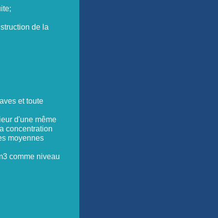
uite;
struction de la
aves et toute
érieur d'une même
la concentration
des moyennes
q/m3 comme niveau