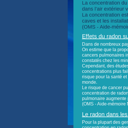
La concentration du
dans l’air extérieur
La concentration est
caves et les install
(OMS - Aide-mémoi
Effets du radon su
Dans de nombreux pays
On estime que la prop
cancers pulmonaires im
constatés chez les min
Cependant, des études
concentrations plus fai
risque pour la santé et
monde.
Le risque de cancer p
concentration de radon.
pulmonaire augmente p
(OMS - Aide-mémoire 
Le radon dans les
Pour la plupart des gen
concentration en radon