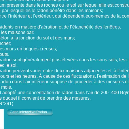
ium présente dans les roches ou le sol sur lequel elle est constr
ion par lesquelles le radon pénètre dans les maisons;
tre l’intérieur et l’extérieur, qui dépendent eux-mêmes de la con
idents en matière d'aération et de l’étanchéité des fenêtres.
 les maisons par:
béton à la jonction du sol et des murs;
ancher;
 les murs en briques creuses;
gouts.
radon sont généralement plus élevées dans les sous-sols, les c
ec le sol.
radon peuvent varier entre deux maisons adjacentes et, à l'int
 jours et les heures. À cause de ces fluctuations, l'estimation de 
adon dans l'air intérieur suppose de procéder à des mesures 
s mois.
nt adopté une concentration de radon dans l’air de 200–400 B
s duquel il convient de prendre des mesures.
N°291)
Carte interactive Radon