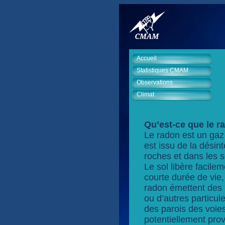
Accueil
Statistiques CMAM
Observations
Climat
Qu’est-ce que le 
Le radon est un gaz 
est issu de la désint
roches et dans les 
Le sol libère facile
courte durée de vie
radon émettent des p
ou d’autres particul
des parois des voie
potentiellement pr